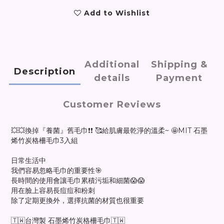
Add to Wishlist
Additional
Shipping &
Description
details
Payment
Customer Reviews
💥💥換掉『養菌』舊毛巾❗❗ 🥰給肌膚最乾淨的溫柔~ 🤩MIT 石墨
烯竹炭格柵毛巾3入組
日常生活中
我們容易忽略毛巾的重要性🎯
長時間的使用會讓毛巾累積污垢和細菌😱😱
用在臉上容易長痘痘和粉刺
除了定期更換外，選擇抗菌的材質也很重要
🇹🇼台灣製 石墨烯竹炭格柵毛巾🇹🇼