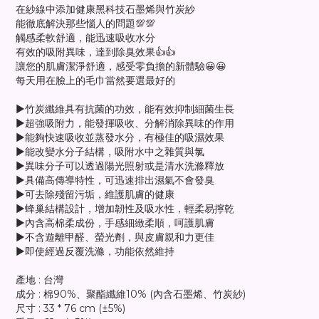
在紗線中添加健康黑科技石墨烯與竹炭紗
能徹底解決那些惱人的問題💯💯
觸感柔軟舒適，能迅速吸收水分
有效的吸附異味，達到除臭效果👍👍
讓您的肌膚潔淨舒適，感受零負擔的新體驗😀😀
每天用在臉上的毛巾當然要選最好的
▶️竹炭纖維具有抗菌的功效，能有效抑制細菌生長
▶️超強吸附力，能發揮吸收、分解消除異味的作用
▶️能夠快速吸收並蒸發水分，有極佳的吸濕效果
▶️能改變水分子結構，吸附水中之雜質與氯
▶️異味分子可以透過陽光照射或是清水洗滌釋放
▶️具備高傳導特性，可迅速排出濕氣不會發臭
▶️可去除殘留污垢，維護肌膚的健康
▶️蜂巢結構設計，增加韌性及吸水性，輕柔易擰乾
▶️內含高棉柔成份，手感細緻柔順，呵護肌膚
▶️不含遊離甲醛、螢光劑，與皮膚親和力更佳
▶️即使經過反覆洗滌，功能依然維持
產地 : 台灣
成分 : 棉90%、聚酯纖維10% (內含石墨烯、竹炭紗)
尺寸 : 33 * 76 cm (±5%)