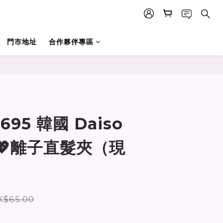
門市地址
合作夥伴專區
BUY NOW
695 韓國 Daiso
💖離子直髮夾（現
K$65.00