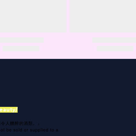
eauty/
應令人醺醉的酒類。』
ot be sold or supplied to a