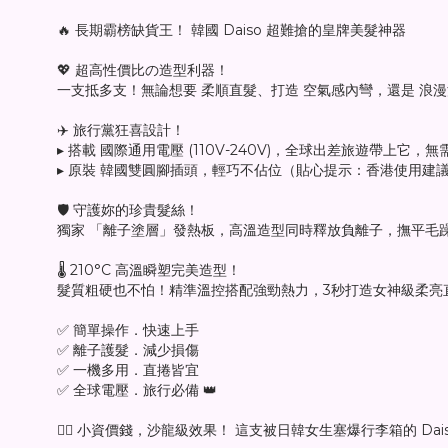
🔥 長期霸榜缺貨王！ 韓國 Daiso 超難搶的皇牌美髮神器
💖 超高性價比の造型利器！
一支抵多支！無論想要 柔順直髮、打造 空氣感內彎，還是 
✈️ 旅行黨狂喜設計！
▸ 搭載 國際通用電壓 (110V-240V)，全球出差旅遊帶上它，
▸ 原裝 韓國雙圓腳插頭，輕巧不佔位（貼心提示：香港使用建
🛡️ 守護妳的珍貴髮絲！
獨家 「離子塗層」發熱板，高溫造型同時釋放負離子，撫平毛
🌡️ 210°C 高溫瞬塑完美造型！
髮質粗硬也不怕！精準溫控搭配強勁熱力，3秒打造女神級柔亮
✅ 簡單操作．快速上手
✅ 離子護髮．減少損傷
✅ 一機多用．直捲皆宜
✅ 全球電壓．旅行必備 👑
👉🏻 小資價錢，沙龍級效果！ 這支被日韓女生塞爆行李箱的 D