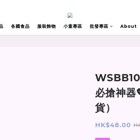
品
各國食品
服裝飾物
小童專區
批發專區
About
WSBB10
必搶神器
貨）
HK$48.00
H