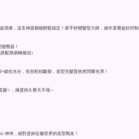
浪漫波浪捲，這支神器都能輕鬆搞定！新手秒變髮型大師，操作直覺超好控制
無需變壓器！
議搭配簡易轉接頭）
躁×鎖住水分，告別乾枯斷裂，造型完髮質依然閃耀光澤！
直髮✨，捲度持久整天不塌～
aiso 神夾，絕對是妳征服世界的造型戰友！