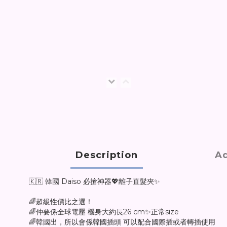
Description
Ad
🇰🇷 韓國 Daiso 必搶神器💖離子直髮夾✨
🌈超級性價比之選！
🌈仲要係全球電壓 機身大約長26 cm✨正常size
🌈韓國出，所以會係韓國插頭 可以配合國際插或者轉插使用