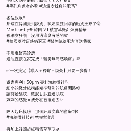
毛孔大到不服貼，臉蛋卡卡又粗糙⁉️
#毛孔焦慮者必看 #這爛皮我真的配嗎?
各位觀眾‼️
那罐在韓國賣到缺貨、韓妞瘋狂回購的斷貨王來了🤫
Medimetry® 韓國 VT 積雪草微針煥膚精華
被網友狂讚：沒用過這麼有感的💯
#韓國藥妝店熱銷冠軍 #醫美院線配方直送我家
不用進醫美診所
這瓶直接在家完成「醫美無痛感煥膚」💯
✅一次搞定【導入＋穩膚＋煥亮】只要三步驟！
獨家專利！50μm 專利海綿微針🪡
細小的微針結構能精準幫妳的肌膚開路💨
讓菸鹼醯胺、穀胱甘肽直達肌底
刺刺的感覺＝成分在被推進去✨
隔天起床摸臉，那個細緻度真的會嚇到💃
#海綿微針技術 #精準滲透
再加上韓國超紅積雪草萃取🌿