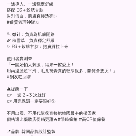
一邊導入、一邊穩定舒緩
搭配 B3＋穀胱甘肽
告別假白，肌膚直接透亮✨
#膚質管理神隊友
🪡 微針：負責為肌膚開路
🌿 積雪草：負責穩定舒緩
✨ B3＋穀胱甘肽：把膚質拉上來
使用者實測💬
「一開始怕太刺激，結果一擦愛上！
用兩週臉超平滑，毛孔視覺真的乾淨很多，斷貨會想哭！」
#網友狂回購
⚠️提醒一下
👉 一週 2～3 次就好
👉 用完保濕一定要跟好💦
不用出國、不用代購😤直接把韓國最夯的帶回家
價格還比藥妝店促銷更甜🔥#限時瘋搶 #高CP值保養
📍品牌: 韓國品牌設計監製