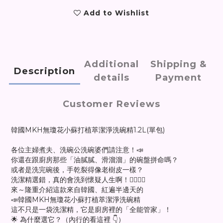
Add to Wishlist
Additional
Shipping &
Description
details
Payment
Customer Reviews
韓國MKH無瓊花小蘇打植萃潔淨洗碗精1.2L(單包)
各位主婦煮夫、洗碗公洗碗婆們請注意！📣
你還在跟廚房那些「油膩膩、滑溜溜」的碗盤拼命嗎？
或者是洗完碗後，手乾裂得像老樹皮一樣？
洗潔精選錯，真的會洗到懷疑人生啊！🤦‍♀️🤦‍♂️
來～隆重介紹這款來自韓國、紅遍半邊天的
📣韓國MKH無瓊花小蘇打植萃潔淨洗碗精
這不只是一袋洗潔精，它是廚房裡的「全能管家」！
🌟 為什麼選它？（內行的看這裡 👇）