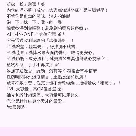
超級「粉」厲害！🥣
內含純淨小蘇打成分，大家都知道小蘇打是油垢剋星！
不管你是煎魚的腥味、滷肉的油膩
泡一下、抹一下，咻～的一聲
碗盤乾淨到會唱歌！刷刷刷的聲音超療癒 🎶
ALL-IN-ONE 全方位守護 🍎🍼
它是通過政府認證的「環保洗劑」！
✅ 洗碗盤：輕鬆去油，好沖洗不殘留。
✅ 洗蔬果：洗掉水果表面的髒污，吃得更安心。
✅ 洗奶瓶：成分溫和，連寶寶的餐具也能放心交給它！
植物萃取，手手不再哭哭 🌿
添加了迷迭香、羅勒、薄荷等 4 種複合草本精華
洗碗時聞得到淡淡清香，重點是溫和親膚！
就算不戴手套，洗完手也不會乾繃繃，拒絕變成「粗糙手」！
1.2L 大容量，高CP值首選 💰
補充包設計超環保，大容量可以用超久
完全是精打細算小天才的最愛！
*韓國製造