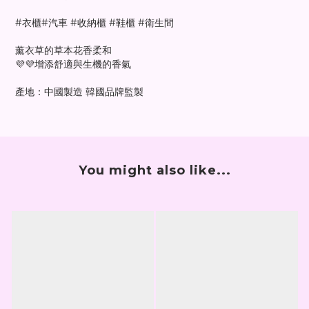
#衣櫃#汽車 #收納櫃 #鞋櫃 #衛生間
薰衣草的草本花香柔和
💜💜增添舒適與生機的香氣
產地：中國製造 韓國品牌監製
You might also like...