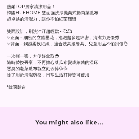
熱銷TOP居家清潔用品！
韓國HUEHOME 雙面強洗淨拋棄式捲筒菜瓜布
超卓越的清潔力，讓你不怕細菌殘留
雙面設計，刷洗油汙超輕鬆～🥰🥰
✨正面－細密的立體壓花，泡泡超多超綿密，清潔力更優秀
✨背面－觸感柔軟細緻，適合洗高級餐具、兒童用品不怕刮傷👌
一次撕一張，方便好拿取😎
隨時替換丟棄，不再擔心菜瓜布變成細菌的溫床
惡臭的老菜瓜布就立刻丟掉💦💦
除了用於清潔碗盤，日常生活打掃皆可使用
*韓國製造
You might also like...