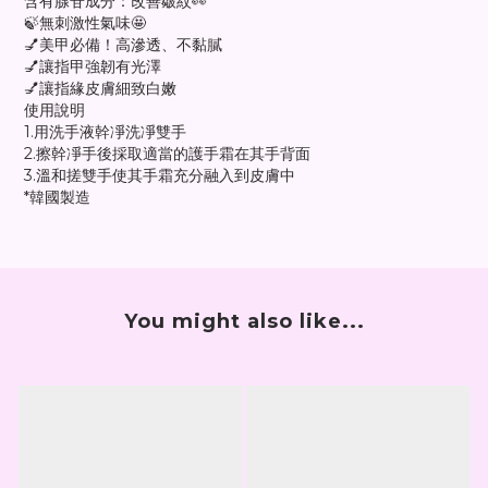
含有腺苷成分：改善皺紋👀
🍃無刺激性氣味🤩
💅美甲必備！高滲透、不黏膩
💅讓指甲強韌有光澤
💅讓指緣皮膚細致白嫩
使用說明
1.用洗手液幹凈洗凈雙手
2.擦幹凈手後採取適當的護手霜在其手背面
3.溫和搓雙手使其手霜充分融入到皮膚中
*韓國製造
You might also like...