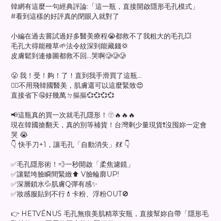
韓網有這麼一句經典評論:「這一瓶，直接開啟隱形毛孔模式」
#看到這樣的好評真的閉眼入就對了
小編在過去嘗試過好多醫美療程😭都救不了我粗大的毛孔💥
毛孔大得能種草🌱法令紋深到能藏錢💢
皮膚鬆到連修圖都救不回…哭啊🥲🥲🥲
😤 我！受！夠！了！直到我手滑買了這瓶…
❤️‍🔥不用飛韓國醫美，肌膚還可以這麼緊致😍
直接省下🤤好幾萬ㄉ摳摳💞💞💞💞
📢這瓶真的買一次就毛孔隱形！🫥🔥🔥🔥
現在韓國搶翻天，真的別等補貨！台灣剩少量現貨❗️沒囤妳一定會
哭 😭
👇 快手刀+1，讓毛孔「自動消失」💃💃 👇
✅毛孔隱形術！💨一秒開啟「柔焦濾鏡」
✅讓鬆垮臉瞬間緊緻⬆️ V臉輪廓UP!
✅深層鎖水💦肌膚Q彈有感✨
✅妝感服貼到不行💄卡粉、浮粉OUT🚫
👉 HETVÉNUS 毛孔無痕美肌精萃安瓶，直接幫妳自帶「隱形毛