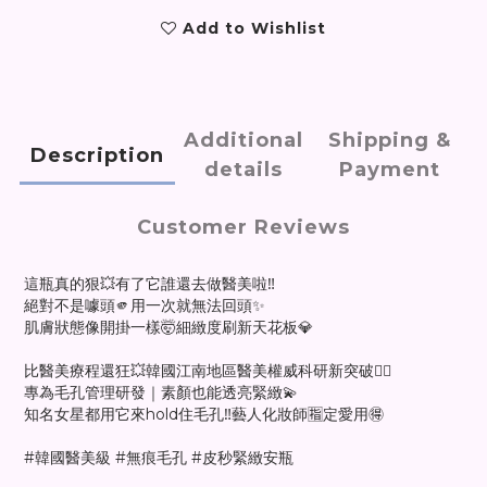
Add to Wishlist
Additional
Shipping &
Description
details
Payment
Customer Reviews
這瓶真的狠💥有了它誰還去做醫美啦‼️
絕對不是噱頭🫵用一次就無法回頭✨
肌膚狀態像開掛一樣🤯細緻度刷新天花板💎
比醫美療程還狂💥韓國江南地區醫美權威科研新突破👨‍⚕️
專為毛孔管理研發｜素顏也能透亮緊緻💫
知名女星都用它來hold住毛孔‼️藝人化妝師🈯️定愛用🉐
#韓國醫美級 #無痕毛孔 #皮秒緊緻安瓶