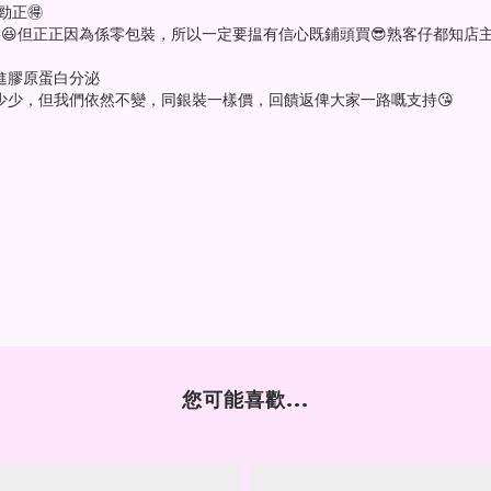
勁正🉐
😆但正正因為係零包裝，所以一定要揾有信心既鋪頭買😎熟客仔都知店
促進膠原蛋白分泌
少少，但我們依然不變，同銀裝一樣價，回饋返俾大家一路嘅支持😘
您可能喜歡...