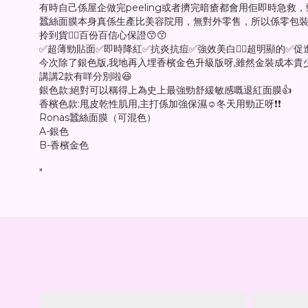
有時自己係屋企做完peeling或者擠完暗瘡都會用佢即時急救，
蠶絲面膜本身真係生產比美容院用，無對外零售，所以係零包裝
拎到貨✌🏻百份百信心保證😙😙
✅超薄勁貼面✅即時降紅✅抗炎抗痘✅強效美白👈🏻超明顯的✅
今次除了銀色版,我地再入埋香檳金色升級版呀,雖然金裝成本貴
講講2款有咩分別啦😆
銀色款:絕對可以稱得上為史上最強勁舒緩敏感嘅退紅面膜👍
香檳色款:甩皮乾性肌用,主打係加強保濕☺冬天用勁正呀❗❗
Ronas蠶絲面膜（可混色）
A-銀色
B-香檳金色
"