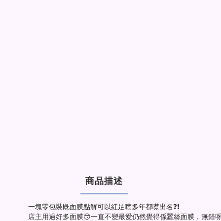
商品描述
一塊零包裝既面膜點解可以紅足噤多年都噤出名❓❗
店主用過好多面膜😙一直不變最愛仍然覺得係蠶絲面膜，無錯呀，