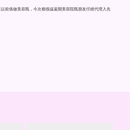
主以前係做美容既，今次都係揾返開美容院既朋友仔經代理入先