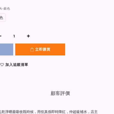
 A-銀色
色
立即購買
加入追蹤清單
顧客評價
膚毛孔乾淨晒最吸收既時候，用佢真係即時降紅，仲超級補水，店主