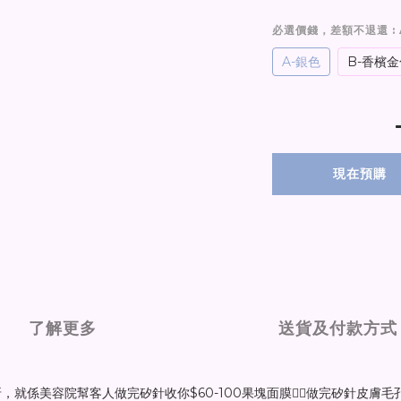
必選價錢，差額不退還
:
A-銀色
B-香檳金
現在預購
了解更多
送貨及付款方式
就係美容院幫客人做完矽針收你$60-100果塊面膜👍🏻做完矽針皮