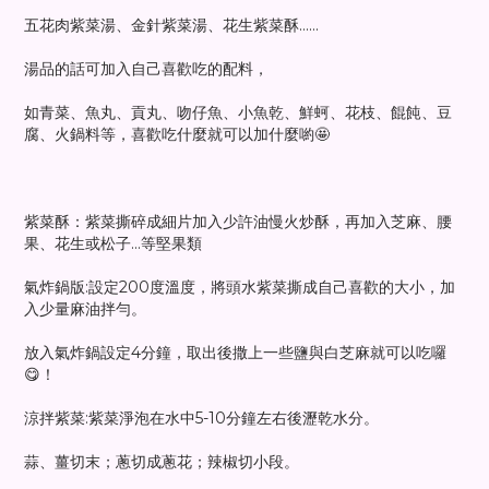
五花肉紫菜湯、金針紫菜湯、花生紫菜酥......
湯品的話可加入自己喜歡吃的配料，
如青菜、魚丸、貢丸、吻仔魚、小魚乾、鮮蚵、花枝、餛飩、豆
腐、火鍋料等，喜歡吃什麼就可以加什麼喲🤩
紫菜酥：紫菜撕碎成細片加入少許油慢火炒酥，再加入芝麻、腰
果、花生或松子...等堅果類
氣炸鍋版:設定200度溫度，將頭水紫菜撕成自己喜歡的大小，加
入少量麻油拌勻。
放入氣炸鍋設定4分鐘，取出後撒上一些鹽與白芝麻就可以吃囉
😋！
涼拌紫菜:紫菜淨泡在水中5-10分鐘左右後瀝乾水分。
蒜、薑切末；蔥切成蔥花；辣椒切小段。