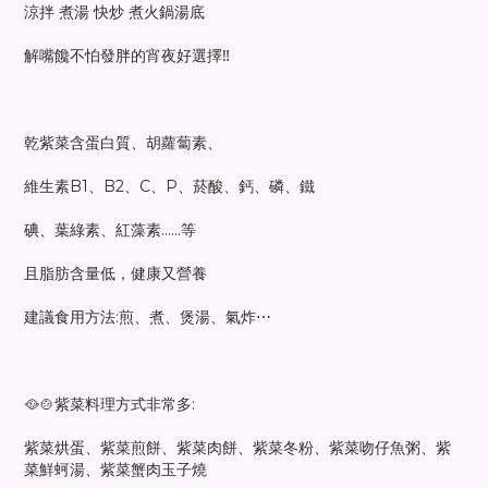
涼拌 煮湯 快炒 煮火鍋湯底
解嘴饞不怕發胖的宵夜好選擇‼️
乾紫菜含蛋白質、胡蘿蔔素、
維生素B1、B2、C、P、菸酸、鈣、磷、鐵
碘、葉綠素、紅藻素......等
且脂肪含量低，健康又營養
建議食用方法:煎、煮、煲湯、氣炸⋯
🥘🍲紫菜料理方式非常多:
紫菜烘蛋、紫菜煎餅、紫菜肉餅、紫菜冬粉、紫菜吻仔魚粥、紫
菜鮮蚵湯、紫菜蟹肉玉子燒