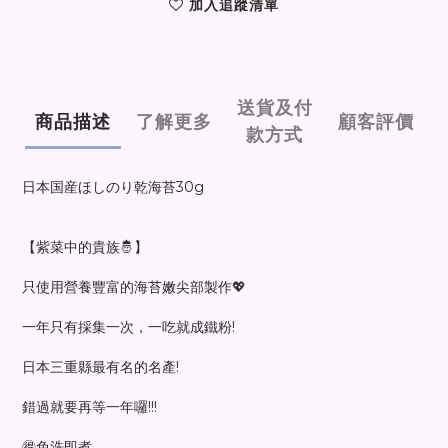
加入追蹤清單
送貨及付
商品描述
了解更多
顧客評價
款方式
日本国産ほしのり乾海苔30g
【紫菜中的貴族🤴】
只使用營養豐富的海苔嫩尖部製作💖
一年只有採集一次，一吃就成鐵粉!
日本三重縣最有名的名產!
錯過就要再等一年囉!!!
🉐免洗即煮