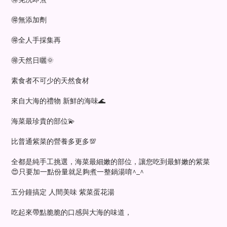
🉐無添加劑
🉐全人手採集再
🉐天然日曬🌞
素食者不可少的天然食材
來自大海的禮物 新鮮的海味🌊
海菜最珍貴的部位💫
比普通紫菜的營養多更多💯
全都是純手工挑選，海菜最細嫩的部位，讓您吃到最鮮嫩的紫菜
😍只要加一點份量就足夠煮一整鍋湯唷^_^
五分鐘搞定 人間美味 紫菜蛋花湯
吃起來帶點脆脆的口感與大海的味道，