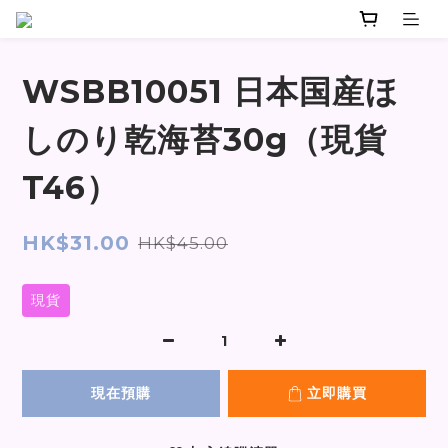
WSBB10051 日本国産ほ
しのり乾海苔30g（現貨
T46）
HK$31.00
HK$45.00
現貨
現在預購
立即購買