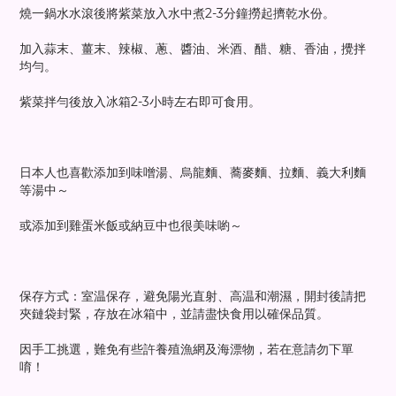
燒一鍋水水滾後將紫菜放入水中煮2-3分鐘撈起擠乾水份。
加入蒜末、薑末、辣椒、蔥、醬油、米酒、醋、糖、香油，攪拌
均勻。
紫菜拌勻後放入冰箱2-3小時左右即可食用。
日本人也喜歡添加到味噌湯、烏龍麵、蕎麥麵、拉麵、義大利麵
等湯中～
或添加到雞蛋米飯或納豆中也很美味喲～
保存方式：室温保存，避免陽光直射、高温和潮濕，開封後請把
夾鏈袋封緊，存放在冰箱中，並請盡快食用以確保品質。
因手工挑選，難免有些許養殖漁網及海漂物，若在意請勿下單
唷！