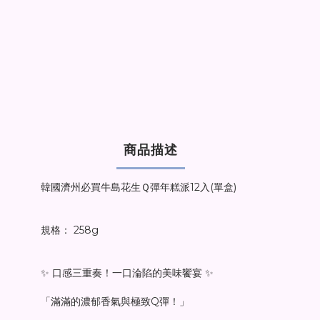
商品描述
韓國濟州必買牛島花生Ｑ彈年糕派12入(單盒)
規格： 258g
✨ 口感三重奏！一口淪陷的美味饗宴 ✨
「滿滿的濃郁香氣與極致Q彈！」