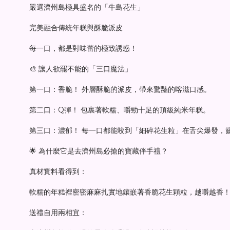
嚴選濟州島極具盛名的「牛島花生」
完美融合傳統年糕與酥脆派皮
每一口，都是對味蕾的極致誘惑！
🎨 讓人欲罷不能的「三口魔法」
第一口：香脆！ 外層酥脆的派皮，帶來驚豔的喀滋口感。
第二口：Q彈！ 包裹著軟糯、嚼勁十足的頂級純米年糕。
第三口：濃郁！ 每一口都能咬到「細碎花生粒」在舌尖爆發，
🌟 為什麼它是去濟州島必搶的寶藏伴手禮？
真材實料看得到：
軟糯的年糕裡密密麻麻扎實地鑲嵌著香脆花生顆粒，越嚼越香
送禮自用兩相宜：