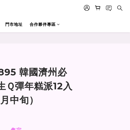
門市地址
合作夥伴專區
1895 韓國濟州必
生Ｑ彈年糕派12入
8月中旬）