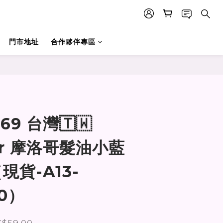
門市地址
合作夥伴專區
立即購買
69 台灣🇹🇼
er 摩洛哥髮油小藍
現貨-A13-
30）
$59.00