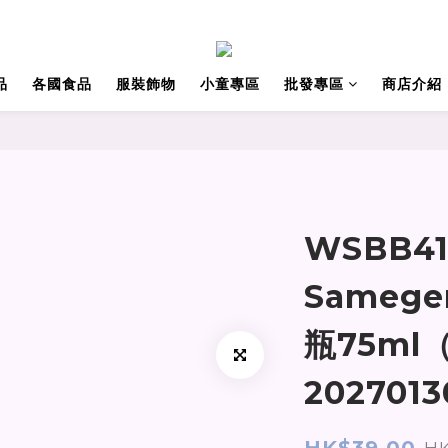
品
各國食品
服裝飾物
小童專區
批發專區
商店介紹
WSBB41
Sameg
瓶75ml（
202701
HK