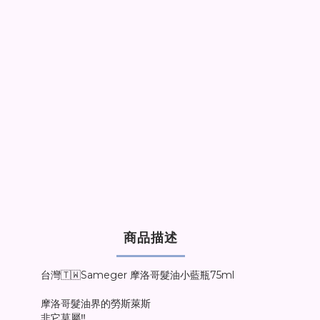
商品描述
台灣🇹🇼Sameger 摩洛哥髮油小藍瓶75ml
摩洛哥髮油界的勞斯萊斯
非它莫屬‼️