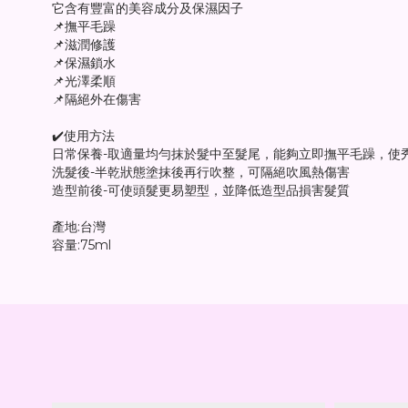
它含有豐富的美容成分及保濕因子
📌撫平毛躁
📌滋潤修護
📌保濕鎖水
📌光澤柔順
📌隔絕外在傷害
✔️使用方法
日常保養-取適量均勻抹於髮中至髮尾，能夠立即撫平毛躁，使
洗髮後-半乾狀態塗抹後再行吹整，可隔絕吹風熱傷害
造型前後-可使頭髮更易塑型，並降低造型品損害髮質
產地:台灣
容量:75ml