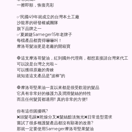
一擦即順，恢復亮彩
✅民國49年就成立的台灣本土工廠
沙龍界的研發權威團隊
旗下品牌之一
✅夏媚婕Sameger15年老牌子
每檔產品都賣得嚇嚇叫！
摩洛哥髮油更是老廠的開箱寶
🛑這支摩洛哥髮油，紅到國外代理商，都想直接請台灣來代工
可以說是台灣之光啦～
可以獲得原廠的青睞
就知道這支產品是"波棒"的
🛑摩洛哥堅果油一直以來都是很受歡迎的髮品
它具有非常好的修護力及潤滑髮絲的特性
而且任何髮質都適用!! 真的非常的方便!!
你有這些困擾嗎?
❌頭髮毛躁❌乾燥分叉❌髮絲黯淡無光❌日常造型需求
嘗試了很多種護髮產品都沒有顯著的改善?
那就一定要使用Sameger摩洛哥堅果髮油