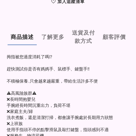
加入追蹤清單
送貨及付
商品描述
了解更多
顧客評價
款方式
拇指被您過度消耗了嗎⁉️
趕快測試你是否有媽媽手、鼠標手、鍵盤手‼️
不積極保養..只會越來越嚴重，帶給生活許多不便
⚠️高風險族群⚠️
❌長時間抱嬰兒
手腕經長時間沉重出力，負荷不堪
❌家庭主夫/婦
洗衣煮飯，還是清潔打掃，都會讓手腕處於長期用力狀態
❌上班族
使用手指頭不停的點擊滑鼠及敲打鍵盤，指頭感到不適
❌服務生、物流司機