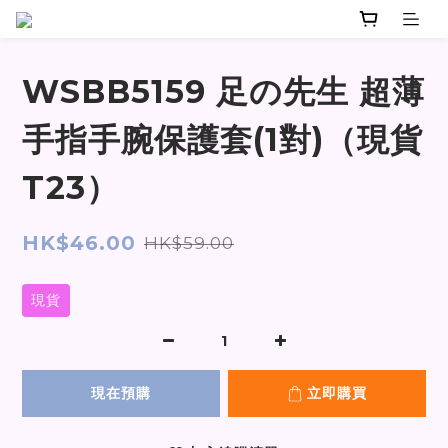
WSBB5159 足の先生 超薄
手指手腕保護套(1對)（現貨
T23）
HK$46.00
HK$59.00
現貨
現在預購
立即購買