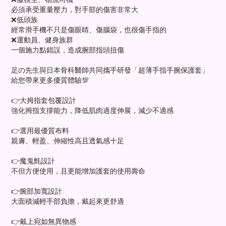
必須承受重量壓力，對手部的傷害非常大
❌低頭族
經常滑手機不只是傷眼睛、傷腦袋，也很傷手指的
❌運動員、健身族群
一個施力點錯誤，造成腕部指頭扭傷
足の先生與日本骨科醫師共同攜手研發「超薄手指手腕保護套」
給您帶來更多優質體驗💯
👉大拇指套包覆設計
強化拇指支撐能力，降低肌肉過度伸展，減少不適感
👉選用最優質布料
親膚、輕盈、伸縮性高且透氣感十足
👉魔鬼氈設計
不但方便使用，且更能增加護套的使用壽命
👉腕部加寬設計
大面積減輕手部負擔，戴起來更舒適
👉戴上宛如無異物感