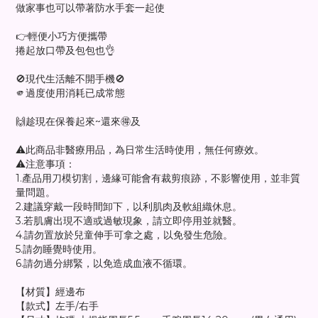
做家事也可以帶著防水手套一起使
👉輕便小巧方便攜帶
捲起放口帶及包包也👌
🚫現代生活離不開手機🚫
🫵過度使用消耗已成常態
🙌趁現在保養起來~還來🉐及
⚠️此商品非醫療用品，為日常生活時使用，無任何療效。
⚠️注意事項：
1.產品用刀模切割，邊緣可能會有裁剪痕跡，不影響使用，並非質
量問題。
2.建議穿戴一段時間卸下，以利肌肉及軟組織休息。
3.若肌膚出現不適或過敏現象，請立即停用並就醫。
4.請勿置放於兒童伸手可拿之處，以免發生危險。
5.請勿睡覺時使用。
6.請勿過分綁緊，以免造成血液不循環。
【材質】經邊布
【款式】左手/右手