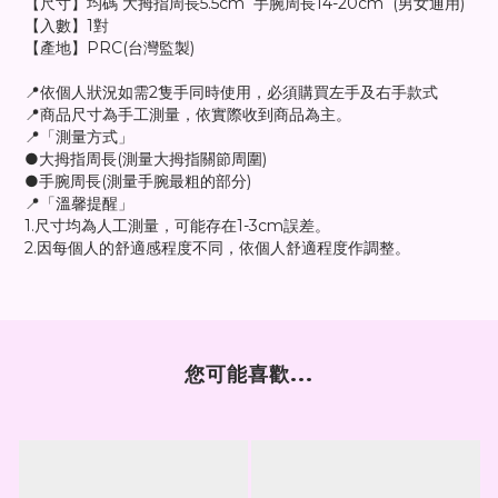
【尺寸】均碼 大拇指周長5.5cm 手腕周長14-20cm (男女通用)
【入數】1對
【產地】PRC(台灣監製)
📍依個人狀況如需2隻手同時使用，必須購買左手及右手款式
📍商品尺寸為手工測量，依實際收到商品為主。
📍「測量方式」
●大拇指周長(測量大拇指關節周圍)
●手腕周長(測量手腕最粗的部分)
📍「溫馨提醒」
1.尺寸均為人工測量，可能存在1-3cm誤差。
2.因每個人的舒適感程度不同，依個人舒適程度作調整。
您可能喜歡...