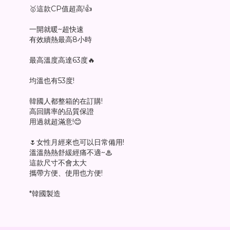
🥇這款CP值超高!👍
一開就暖~超快速
有效續熱最高8小時
最高溫度高達63度🔥
均溫也有53度!
韓國人都整箱的在訂購!
高回購率的品質保證
用過就超滿意!😊
🌷女性月經來也可以日常備用!
溫溫熱熱舒緩經痛不適~♨
這款尺寸不會太大
攜帶方便、使用也方便!
*韓國製造