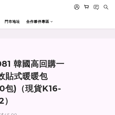
門市地址
合作夥伴專區
立即購買
081 韓國高回購一
效貼式暖暖包
30包)（現貨K16-
02）
$45.00