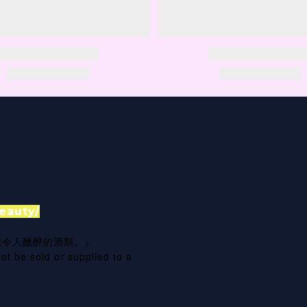
eauty/
應令人醺醉的酒類。』
ot be sold or supplied to a