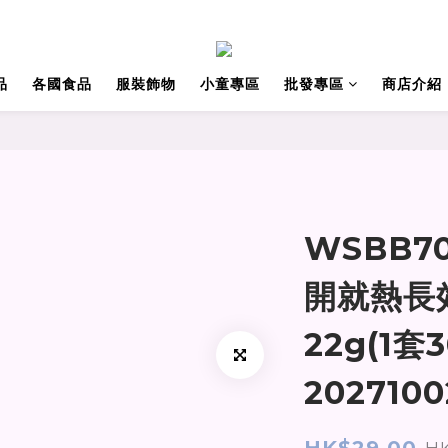
品
各國食品
服裝飾物
小童專區
批發專區
商店介紹
WSBB7
開就熱長
22g(1套
202710
HK