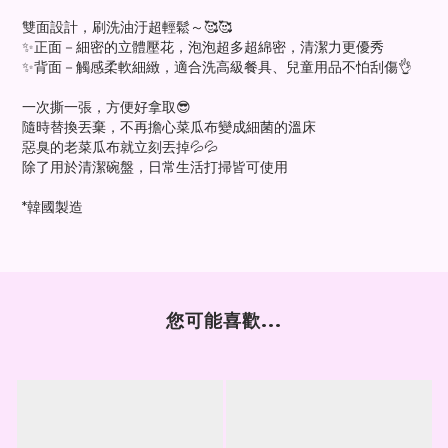
雙面設計，刷洗油汙超輕鬆～🥰🥰
✨正面－細密的立體壓花，泡泡超多超綿密，清潔力更優秀
✨背面－觸感柔軟細緻，適合洗高級餐具、兒童用品不怕刮傷👌
一次撕一張，方便好拿取😎
隨時替換丟棄，不再擔心菜瓜布變成細菌的溫床
惡臭的老菜瓜布就立刻丟掉💦💦
除了用於清潔碗盤，日常生活打掃皆可使用
*韓國製造
您可能喜歡...