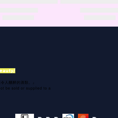
eauty/
應令人醺醉的酒類。』
ot be sold or supplied to a