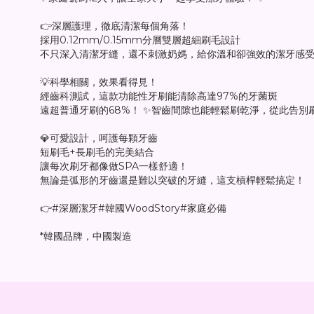
👉深層護理，徹底清潔每個角落！
採用0.12mm/0.15mm分層雙層超細刷毛設計
不只深入清潔牙縫，還不刺激奶媽，給你溫和卻強效的潔牙感
💡科學相關，效果看得見！
經齒科測試，這款功能性牙刷能清除高達97%的牙菌斑
遠超普通牙刷的68%！ ✨智齒間隙也能輕鬆刷乾淨，從此告別
💎可愛設計，呵護每顆牙齒
短刷毛+長刷毛的完美結合
讓每次刷牙都像做SPA一樣舒適！
無論是弧形的牙齒還是難以突破的牙縫，這支槓桿輕鬆搞定！
👉#深層潔牙#韓國WoodStory#家庭必備
*韓國品牌，中國製造