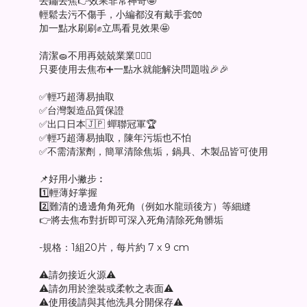
去鏽去焦👉效果非常神奇🤩
輕鬆去污不傷手，小編都沒有戴手套🧤
加一點水刷刷✊立馬看見效果🤩
清潔🧽不用再兢兢業業🙅🏻‍♀️
只要使用去焦布➕一點水就能解決問題啦🎉🎉
✅輕巧超薄易抽取
✅台灣製造品質保證
✅出口日本🇯🇵 蟬聯冠軍🏆
✅輕巧超薄易抽取，陳年污垢也不怕
✅不需清潔劑，簡單清除焦垢，鍋具、木製品皆可使用
📌好用小撇步︰
1️⃣輕薄好掌握
2️⃣難清的邊邊角角死角（例如水龍頭後方）等細縫
👉將去焦布對折即可深入死角清除死角髒垢
-規格：1組20片，每片約 7 x 9 cm
⚠️請勿接近火源⚠️
⚠️請勿用於塗裝或柔軟之表面⚠️
⚠️使用後請與其他洗具分開保存⚠️