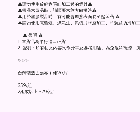
⚠️請勿使用於經過表面加工過的鍋具⚠️
⚠️擦洗木製品時，請順著木紋方向擦洗⚠️
⚠️用於塑膠製品時，有可能會摩擦表面易至起凹凸 ⚠️
⚠️請勿使用電磁爐、煤氣灶、氟樹脂塗層加工、塗裝及防滑加工
==⚠️ 聲明 ⚠️==
1. 本貨品為平行進口正貨
2. 聲明：所有帖文內容只作分享及參考用途。為免混淆視聽
✨✨✨
台灣製造去焦布 (1組20片)
$39/組
2組或以上:$29/組"