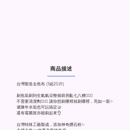
商品描述
台灣製造去焦布 (1組20片)
刷焦垢刷到生氣氣😤整個廚房亂七八糟🤷🏻‍♀️
不需要清潔劑🙅🏻‍♀️ 讓你想刷哪裡就刷哪裡，亮如一新✨
連陳年水垢也可以搞定🤝
還有霉菌斑亦能刷起來👌
台灣特殊工藝製成，添加神奇鑽石粉✨