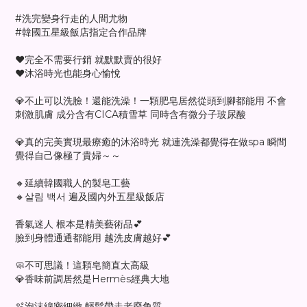
#洗完變身行走的人間尤物
#韓國五星級飯店指定合作品牌
❤️完全不需要行銷 就默默賣的很好
❤️沐浴時光也能身心愉悅
💎不止可以洗臉！還能洗澡！一顆肥皂居然從頭到腳都能用 不會
刺激肌膚 成分含有CICA積雪草 同時含有微分子玻尿酸
💎真的完美實現最療癒的沐浴時光 就連洗澡都覺得在做spa 瞬間
覺得自己像極了貴婦～～
🔸延續韓國職人的製皂工藝
🔸살림 백서 遍及國內外五星級飯店
香氣迷人 根本是精美藝術品💕
臉到身體通通都能用 越洗皮膚越好💕
🧼不可思議！這顆皂簡直太高級
💎香味前調居然是Hermès經典大地
🫧泡沫綿密細緻 輕鬆帶走老廢角質