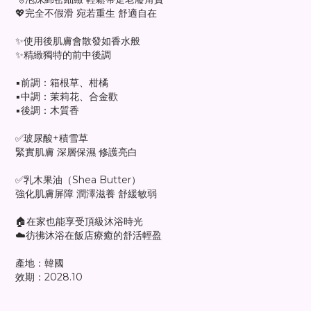
💖完全不假滑 宛若重生 舒適自在
✨使用後肌膚會散發如香水般
✨精緻獨特的前中後調
▪️前調：箱根草、柑橘
▪️中調：茉莉花、合金歡
▪️後調：木質香
✅玻尿酸+積雪草
緊實肌膚 深層保濕 修護亮白
✅乳木果油（Shea Butter）
強化肌膚屏障 潤澤滋養 舒緩敏弱
🏠在家也能享受頂級沐浴時光
☁️彷彿沐浴在飯店療癒的舒活輕盈
產地：韓國
效期：2028.10