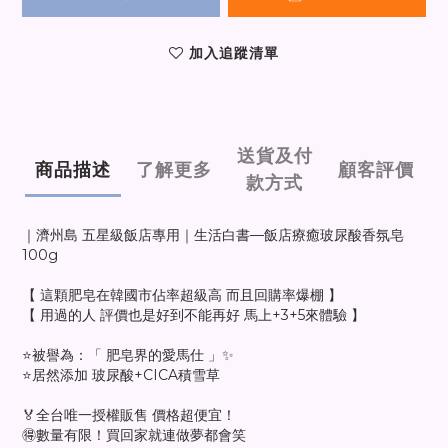
加入追蹤清單
送貨及付
商品描述
了解更多
顧客評價
款方式
｜濟州島 五星級飯店專用｜生活白書—飯店療癒玻尿酸香氛皂
100g
【 這顆肥皂在韓國市佔率超級高 而且回購率爆棚 】
【 用過的人 評價也是好到不能再好 馬上+3+5來體驗 】
⭐️被譽為：「 肥皂界的愛馬仕 」✨
⭐️居然添加 玻尿酸+CICA積雪草
🏅全台唯一授權販售 價格超便宜！
🉐數量有限！買回家就連做夢都會笑