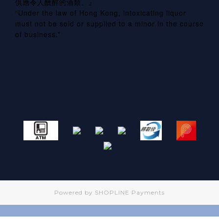
供應令人醺醉的酒類。』
“Under the law of Hong Kong, intoxicating liquor
must not be sold or supplied to a minor in the course
of business.”
Powered by
SHOPLINE Payments