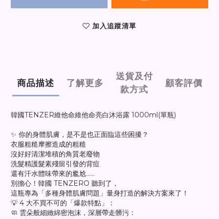
加入追蹤清單
送貨及付
商品描述
了解更多
顧客評價
款方式
韓國TENZER維他命維他命亮白沐浴露 1000ml(單瓶)
✨ 你的身體肌膚，是不是也正面臨這些困擾？
衣服粗糙摩擦造成的粗糙
沒好好清潔堆積的角質老廢物
洗髮精護髮素殘留引發的背痘
還有汗水體味帶來的尷尬……
別擔心！韓國 TENZERO 聽到了，
這瓶專為「多種身體肌膚問題」量身打造的解決方案來了！
💡 4 大不買不可的「爆款特點」：
🧼 雲朵般細緻綿密泡沫，深層帶走髒污：