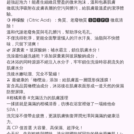
超強起泡力！能產生細緻且豐盈的微米泡沫，溫和包裹肌膚
徹底洗淨吸附在皮膚表層的空污與髒污，給肌膚最溫柔的潔淨體
驗。
🍋 檸檬酸（Citric Acid）：角質、老廢物質 🆂🆆🅸🅿️🅴 徹底清
除！
溫和代謝老廢角質與毛孔髒污，幫助淨化毛孔。
不僅洗得乾淨，更能全面擊退惱人的汗水汗臭、油脂與不快體
味，只留下清爽！
🌿 尿囊素 + 玻尿酸鈉：補水霸主，鎖住肌膚水分！
洗澡最怕越洗越乾？添加尿囊素與玻尿酸鈉成分，
在沐浴的同時源源不絕注入水分子，牢牢鎖住洗澡時容易流失的
肌膚水分
洗後水嫩咕溜、完全不緊繃！
🫒 最健康的「橄欖油」添加：給肌膚蓋一層隱形保護膜！
富含高品質橄欖油成分，沐浴後在肌膚表面形成一道天然的保濕
防禦屏障。
#柑橘果香 #充滿活力的肌膚護理
一揉搓就是滿滿的柑橘清香，彷彿在浴室裡做了一場維他命
SPA！
洗完澡不僅帶走疲憊，更讓肌膚恢復彈潤光澤與滿滿的健康活
力。
高 CP 值首選 大容量、高保濕、超淨化！
今天起，告別粗糙與體味，洗出韓國歐膩同款的發光滑嫩肌！✨