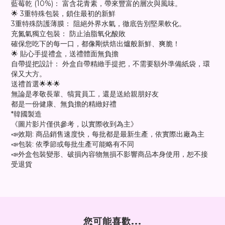
藍莓乾 (10%)： 富含花青素，帶來豐富的層次與風味。
🌟 3重特殊包裝，鎖住最初的新鮮
3重特殊防護薄膜： 阻絕外界水氣，徹底告別堅果軟化。
充氮氣獨立包裝： 防止油脂氧化酸敗
確保您吃下的每一口，都像剛烘焙出爐般新鮮、爽脆！
🌟 貼心手提禮盒，送禮體面無負擔
自帶提把設計： 外盒自帶精緻手提把，不需要額外準備紙袋，環
保又大方。
送禮首選🌟🌟🌟
無論是孝敬長輩、犒賞員工，還是送給親朋好友
都是一份健康、無負擔的精緻好禮
*韓國製造
《圖片影片僅供參考，以實際收到為主》
📣效期: 商品銷售速度快，每批都是最新生產，依實際出廠為主
📣包裝: 依季節或每批生產可能略有不同
📣外盒包裝變形、破損內容物無損不影響商品本身使用，恕不接
受退貨
您可能喜歡...