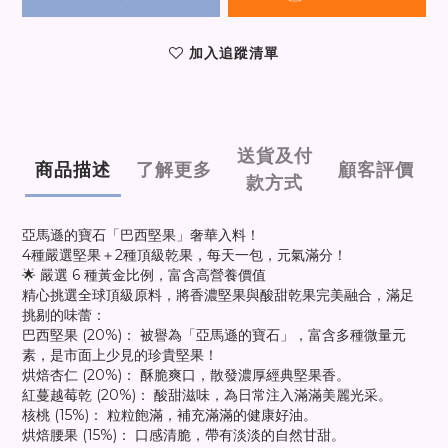
加入追蹤清單
送貨及付
商品描述
了解更多
顧客評價
款方式
亞馬遜的寶石「巴西堅果」奢華入料！
4種嚴選堅果＋2種頂級乾果，每天一包，元氣滿分！
🌟 嚴選 6 種黃金比例，富含高營養價值
精心挑選全球頂級原料，將香濃堅果與酸甜乾果完美融合，滿足
挑剔的味蕾：
巴西堅果 (20%)： 被譽為「亞馬遜的寶石」，富含多種微量元
素，是市面上少見的珍貴堅果！
烘焙杏仁 (20%)： 酥脆爽口，散發濃厚經典堅果香。
紅蔓越莓乾 (20%)： 酸甜滋味，為日常注入滿滿美麗光采。
核桃 (15%)： 粒粒飽滿，補充滿滿的健康好油。
烘焙腰果 (15%)： 口感清脆，帶有淡淡的自然甘甜。