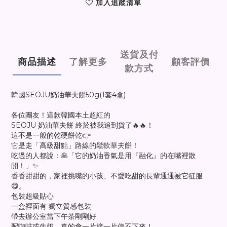
加入追蹤清單
送貨及付
商品描述
了解更多
顧客評價
款方式
韓國SEOJU奶油華夫餅50g(1套4盒)
各位團友！這款韓國本土超紅的
SEOJU 奶油華夫餅 終於被我追到貨了🔥🔥！
這不是一般的乾硬餅乾👉
它是走「高級甜點」路線的鬆軟華夫餅！
吃過的人都說：🥞「它的奶油香氣是用『融化』的在嘴裡散
開！」✨
香香甜甜的，家裡挑嘴的小孩、不愛吃甜的長輩通通被它征服
😋。
包裝超級貼心
一盒裡面有 獨立質感包裝
帶去辦公室當下午茶剛剛好
配咖啡或牛奶，真的會一片接一片停不下來！