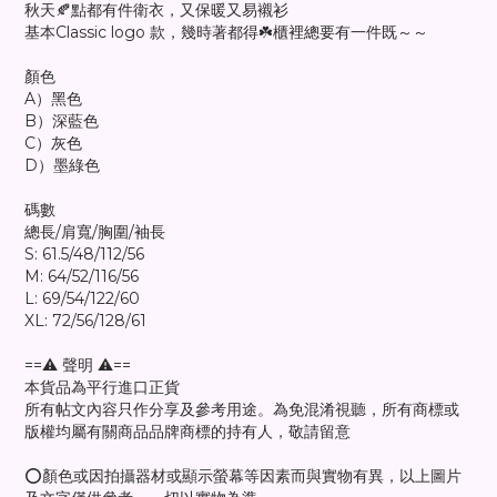
秋天🍂點都有件衛衣，又保暖又易襯衫
基本Classic logo 款，幾時著都得☘️櫃裡總要有一件既～～
顏色
A）黑色
B）深藍色
C）灰色
D）墨綠色
碼數
總長/肩寬/胸圍/袖長
S: 61.5/48/112/56
M: 64/52/116/56
L: 69/54/122/60
XL: 72/56/128/61
==⚠️ 聲明 ⚠️==
本貨品為平行進口正貨
所有帖文內容只作分享及參考用途。為免混淆視聽，所有商標或
版權均屬有關商品品牌商標的持有人，敬請留意
⭕顏色或因拍攝器材或顯示螢幕等因素而與實物有異，以上圖片