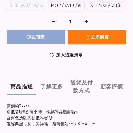
S: 61.5/48/112/56
M: 64/52/116/56
XL: 72/56/128/61
現在預購
立即購買
加入追蹤清單
送貨及付
商品描述
了解更多
顧客評價
款方式
原價約3xx👀
勁抵著呀‼️香港平時一件起碼要幾百啦✨
吾齊色所以先甘抵咋😏😏
但經典黑，灰，無得輸，幾時都岩mix & match