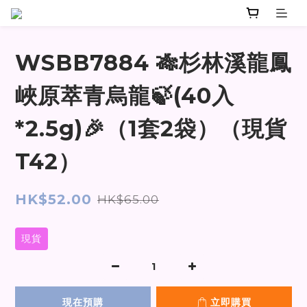
WSBB7884 🎋杉林溪龍鳳
峽原萃青烏龍🍃(40入
*2.5g)🎉（1套2袋）（現貨
T42）
HK$52.00
HK$65.00
現貨
現在預購
立即購買