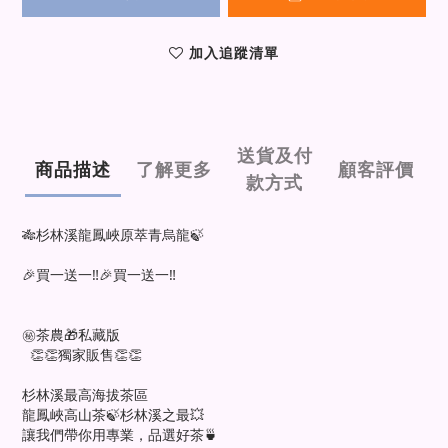
加入追蹤清單
送貨及付
商品描述
了解更多
顧客評價
款方式
🎋杉林溪龍鳳峽原萃青烏龍🍃
🎉買一送一‼️🎉買一送一‼️
㊙️茶農🎁私藏版
👏👏獨家販售👏👏
杉林溪最高海拔茶區
龍鳳峽高山茶🍃杉林溪之最💥
讓我們帶你用專業，品選好茶🍵