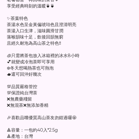
享受經典時刻的溫暖🍵🍵
✨茶葉特色
茶湯水色呈金黃偏琥珀色且澄清明亮
茶湯入口生津，滋味圓滑甘潤
落喉韻味十足，飲後回韻無窮
且經久耐泡為高山茶之特色‼️
🧊只需將茶包放入冰箱裡的冰水8小時
💕就變成冷泡茶即可享用
❄️冬天想喝熱茶也可熱泡
🫖還可回沖好幾次
💯品質嚴格管控
💯保證純台灣茶
❌無農藥殘留
❌無混茶❌無添加香精
🎉喜歡品嚐優質高山茶友勿錯過囉🤩
🔺容量：一包約40入*2.5g
🔺產地：台灣