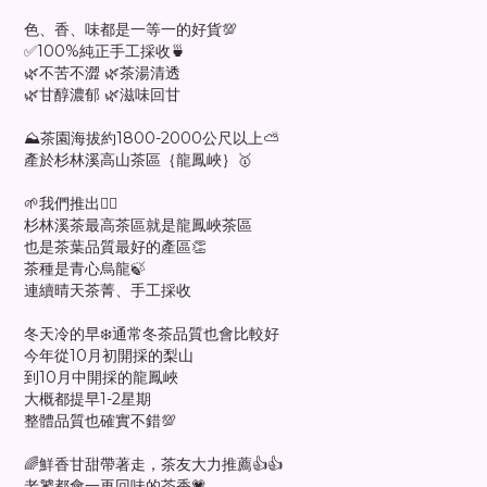
色、香、味都是一等一的好貨💯
✅100%純正手工採收🍵
🌿不苦不澀 🌿茶湯清透
🌿甘醇濃郁 🌿滋味回甘
⛰️茶園海拔約1800-2000公尺以上⛅️
產於杉林溪高山茶區｛龍鳳峽｝🥇
🌱我們推出👉🏻
杉林溪茶最高茶區就是龍鳳峽茶區
也是茶葉品質最好的產區👏
茶種是青心烏龍🍃
連續晴天茶菁、手工採收
冬天冷的早❄️通常冬茶品質也會比較好
今年從10月初開採的梨山
到10月中開採的龍鳳峽
大概都提早1-2星期
整體品質也確實不錯💯
🌈鮮香甘甜帶著走，茶友大力推薦👍👍
老饕都會一再回味的茶香💗